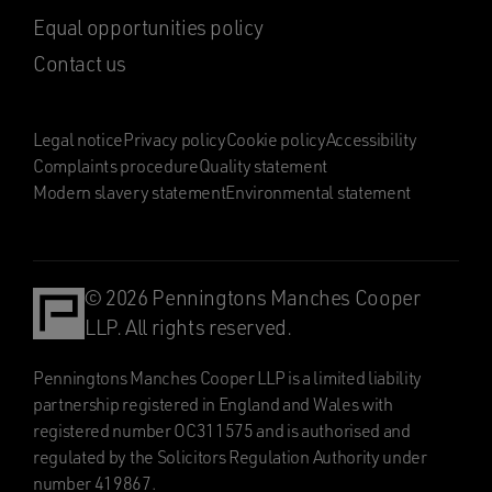
Equal opportunities policy
Contact us
Legal notice
Privacy policy
Cookie policy
Accessibility
Complaints procedure
Quality statement
Modern slavery statement
Environmental statement
© 2026 Penningtons Manches Cooper
LLP. All rights reserved.
Penningtons Manches Cooper LLP is a limited liability
partnership registered in England and Wales with
registered number OC311575 and is authorised and
regulated by the Solicitors Regulation Authority under
number 419867.