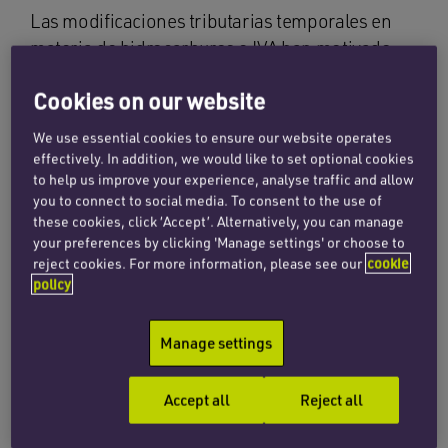
Las modificaciones tributarias temporales en
materia de hidrocarburos e IVA han motivado
ajustes técnicos en el sistema de cálculo:
Cookies on our website
Nueva referencia: precio antes de impuestos
We use essential cookies to ensure our website operates
(PAI) –
mientras permanezcan vigentes las
effectively. In addition, we would like to set optional cookies
medidas fiscales excepcionales, el precio del
to help us improve your experience, analyse traffic and allow
gasóleo utilizado para calcular la variable
G
you to connect to social media. To consent to the use of
these cookies, click ‘Accept’. Alternatively, you can manage
deberá tomarse sin impuestos. Con ello se
your preferences by clicking 'Manage settings' or choose to
evita que las variaciones fiscales distorsionen
reject cookies. For more information, please see our
cookie
el mecanismo de revisión del precio del
policy
transporte.
Manage settings
Exclusión de bonificaciones –
las ayudas
públicas extraordinarias (como las
Accept all
Reject all
bonificaciones de 20 céntimos por litro u otras
similares) no se tendrán en cuenta en la